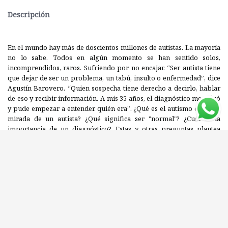
Descripción
En el mundo hay más de doscientos millones de autistas. La mayoría
no lo sabe. Todos en algún momento se han sentido solos,
incomprendidos, raros. Sufriendo por no encajar. “Ser autista tiene
que dejar de ser un problema, un tabú, insulto o enfermedad”, dice
Agustín Barovero. “Quien sospecha tiene derecho a decirlo, hablar
de eso y recibir información. A mis 35 años, el diagnóstico me salvó
y pude empezar a entender quién era”. ¿Qué es el autismo desde la
mirada de un autista? ¿Qué significa ser "normal"? ¿Cuál es la
importancia de un diagnóstico? Estas y otras preguntas plantea
Raro, un libro que podría ser considerado una autobiografía, pero
también un ensayo, un manifiesto. “En Argentina somos un millón
doscientos setenta y siete mil autistas. ¿Es poco? ¿No alcanza ese
dato para sentirnos un poco menos solos, a algunos pasos, algunos
clics de encontrarnos?” Apenas lo supo, Agustín salió a contarlo.
Empezó con timidez en sus redes sociales y no paró hasta
transformarse en un referente de la neurodivergencia. “Estamos
acá, estuvimos siempre, en todos lados. Hablar de discapacidad y
privilegios incomoda. El diagnóstico hoy es un privilegio para