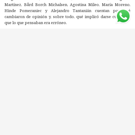
Martínez, Bård Borch Michalsen, Agostina Mileo, María Moreno,
Hinde Pomeraniec y Alejandro Tantanián cuentan por qué
cambiaron de opinión y, sobre todo, qué implicó darse cuenta de
que lo que pensaban era erróneo.
Editorial: GODOT
ISBN: 9786316532428
Compartí este libro con tus amigos