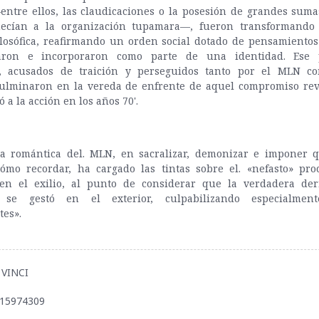
entre ellos, las claudicaciones o la posesión de grandes sum
ecían a la organización tupamara—, fueron transformando
filosófica, reafirmando un orden social dotado de pensamientos
aron e incorporaron como parte de una identidad. Ese
 acusados de traición y perseguidos tanto por el MLN c
 culminaron en la vereda de enfrente de aquel compromiso rev
ó a la acción en los años 70'.
va romántica del. MLN, en sacralizar, demonizar e imponer 
cómo recordar, ha cargado las tintas sobre el. «nefasto» pro
 en el exilio, al punto de considerar que la verdadera der
 se gestó en el exterior, culpabilizando especialmen
tes».
A VINCI
915974309