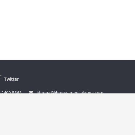
Twitter
/
2409 5568
libreria@libreriaamericalatina.com
nes
Ismael Muñoz y Cía Ltda. RUT 212864080014