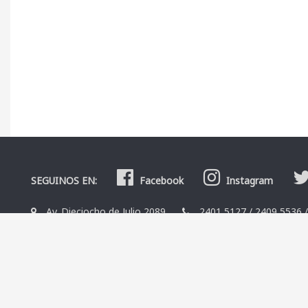
SEGUINOS EN:
Facebook
Instagram
Av. Dieciocho de Julio 2089
2401 5127
/
2409 5536
La Librería
Editoriales
Contacto
Términos y condicio