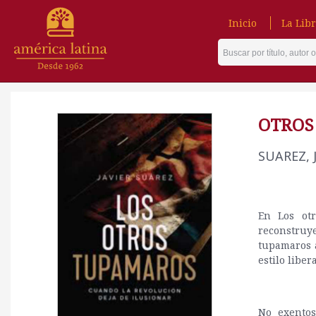
Inicio
La Libr
OTROS
SUAREZ, 
En Los otr
reconstruy
tupamaros a
estilo liber
No exentos