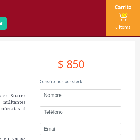
Carrito
ar
0
items
$ 850
Consúltenos por stock
Nombre
vier Suárez
 militantes
emócratas al
Teléfono
Email
e en varios