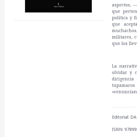
aspectos, —
que perten
política y 
que acept
muchachos,
militares,
que los llev
La narrati
olvidar y 
dirigencia
tupamaros
«renuncian
Editorial: D
ISBN: 9789