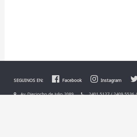
SEGUINOS EN:
Facebook
Instagram
Av. Dieciocho de Julio 2089
2401 5127
/
2409 5536
La Librería
Editoriales
Contacto
Términos y condicio