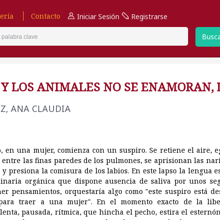
ería
Contacto
Iniciar Sesión
Registrarse
Busc
 Y LOS ANIMALES NO SE ENAMORAN, 
Z, ANA CLAUDIA
, en una mujer, comienza con un suspiro. Se retiene el aire, 
a entre las finas paredes de los pulmones, se aprisionan las nar
o y presiona la comisura de los labios. En este lapso la lengua e
inaria orgánica que dispone ausencia de saliva por unos seg
ner pensamientos, orquestaría algo como "este suspiro está de
ara traer a una mujer". En el momento exacto de la libe
lenta, pausada, rítmica, que hincha el pecho, estira el esternón