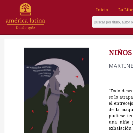
Inicio
La Libr
NIÑOS
MARTINE
"Todo deseo
se lo atrap
el entrecej
de la maqu
pudiese te
una niña p
exhalación 