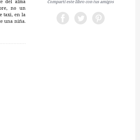
te del alma
Compartí este libro con tus amigos
bre, no un
 taxi, en la
te una niña.