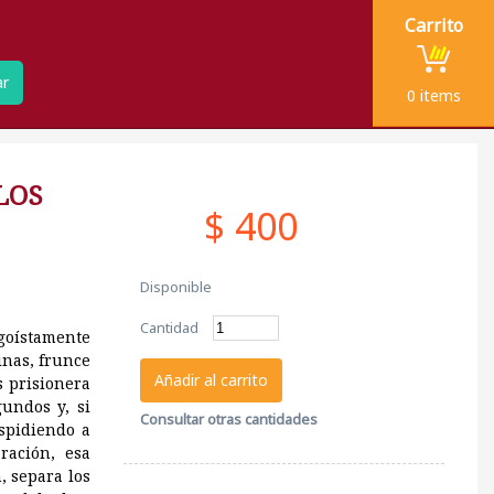
Carrito
ar
0
items
LOS
$ 400
Disponible
Cantidad
egoístamente
inas, frunce
Añadir al carrito
s prisionera
undos y, si
Consultar otras cantidades
spidiendo a
ración, esa
, separa los