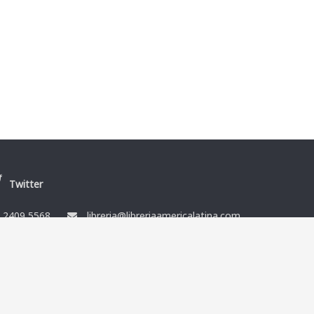
Twitter
/
2409 5568
libreria@libreriaamericalatina.com
nes
Ismael Muñoz y Cía Ltda. RUT 212864080014