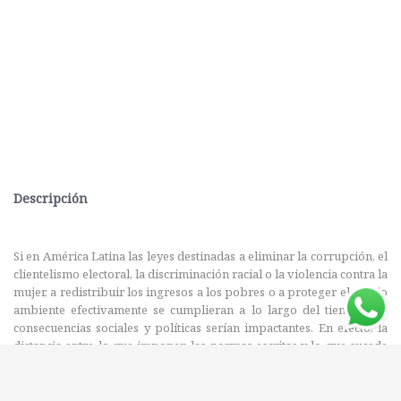
Descripción
Si en América Latina las leyes destinadas a eliminar la corrupción, el
clientelismo electoral, la discriminación racial o la violencia contra la
mujer, a redistribuir los ingresos a los pobres o a proteger el medio
ambiente efectivamente se cumplieran a lo largo del tiempo, las
consecuencias sociales y políticas serían impactantes. En efecto, la
distancia entre lo que imponen las normas escritas y lo que sucede
en la práctica es un rasgo persistente en la región, que se ha vuelto
más visible desde que los procesos de democratización, en los años
ochenta del siglo XX, renovaron las demandas sociales e impulsaron