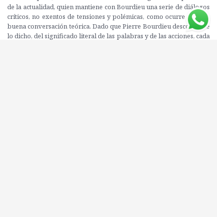
de la actualidad, quien mantiene con Bourdieu una serie de diálogos
críticos, no exentos de tensiones y polémicas, como ocurre en toda
buena conversación teórica. Dado que Pierre Bourdieu desconfía de
lo dicho, del significado literal de las palabras y de las acciones, cada
término es puesto en cuestión, interrogado a fondo y repensado
desde un lugar crítico, como lo plantea con las palabras que dan
título a esta obra. Es así como el lector descubrirá que no está en
presencia de una "invitación" en el sentido vulgar del término, ni
que el concepto de "sociología" significa lo que el lugar común
supone, y que por "reflexiva" deberá entender una operación
mucho más compleja de lo que habitualmente se considera. Como
sostiene Bourdieu, lo preconstruido está en todas partes: "el
sociólogo está literalmente sitiado por ello. Carga así con la tarea de
conocer un objeto -el mundo social- del que es producto". Para
resolver esta situación paradójica, la reflexión de Bourdieu es ante
todo un autoanálisis del sociólogo como productor cultural y, al
mismo tiempo, un pensamiento sobre las condiciones
sociohistóricas de posibilidad de una ciencia de la sociedad.
Editorial: SIGLO XXI