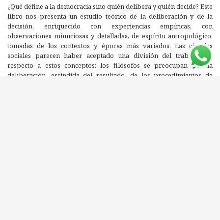
¿Qué define a la democracia sino quién delibera y quién decide? Este
libro nos presenta un estudio teórico de la deliberación y de la
decisión, enriquecido con experiencias empíricas, con
observaciones minuciosas y detalladas, de espíritu antropológico,
tomadas de los contextos y épocas más variados. Las ciencias
sociales parecen haber aceptado una división del trabajo con
respecto a estos conceptos: los filósofos se preocupan por la
deliberación, escindida del resultado, de los procedimientos de
decisión; y los economistas y politólogos se preocupan por la
decisión, pero entendida generalmente como elección entre
preferencias dadas. Philippe Urfalino nos propone, en cambio,
pensarlas en conjunto, revelando entre ambas un vínculo co-
constitutivo, signado a la vez por lo arbitrario inherente a la
dimensión normativa de la decisión y por la contingencia propia de
la acción de los hombres. Decidir es cerrar la deliberación: esta
afirmación provocativa guiará su recorrido
Editorial: PROMETEO
ISBN: 9789875746015