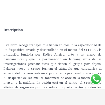
Descripción
Este libro recoge trabajos que tienen en común la especificidad de
un dispositivo creado y desarrollado en el marco del CEFFRAP, la
institución fundada por Didier Anzieu junto a un grupo de
psicoanalistas y que ha permanecido en la vanguardia de las
investigaciones psicoanalíticas que tienen al grupo por objeto.
Palabra, juego y grupo forman el triángulo que caracteriza al
espacio del preconsciente en el psicodrama psicoanalítico de grupo.
Al despertar de las huellas mnémicas se asocian la motricidad, la
imagen y la palabra. La acción está en el centro; el grupo tiene
efectos de regresión psíquica sobre los participantes y sobre los
mecanismos que los unen. Por eso, fijaciones de algunos
funcionamientos llamados "arcaicos" encuentran condiciones de
reactualización y, mediante el psicodrama, de nueva elaboración.