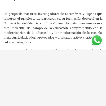
Un grupo de maestros investigadores de Suramérica y España que
tuvieron el privilegio de participar en su formación doctoral en la
Universidad de Valencia, con José Gimeno Sacristán, nos muestran a
este intelectual del campo de la educación, comprometido con la
modernización de la educación y la transformación de la escuela;
meta-curricularizador, provocador y animador activo y crítico de la
cultura pedagógica.
Se recogen aquí trabajos inéditos sobre el saber de la educación y la
crisis de la escuela, en conexión con debates fundantes del
pensamiento de este pedagogo español: la idea del currículum en
clave de los imperativos de la cultura profesional y de la
problematización del territorio educativo actual, inmerso en la
encrucijada que impone el capitalismo cognitivo, la sociedad del
conocimiento y el pensamiento tecnológico e instrumental;
aproximaciones problémicas para pensar el proceso de
deseducación que se constituye como discurso hegemónico en los
procesos de ajuste y transformación de los curricula en la región.
Una obra muy necesaria en estos momentos en los que en los