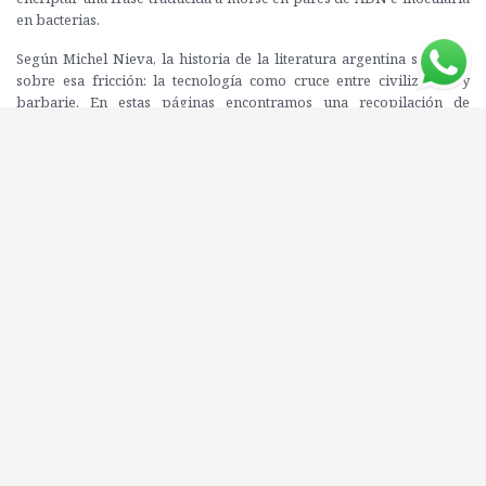
en bacterias.
Según Michel Nieva, la historia de la literatura argentina se funda
sobre esa fricción: la tecnología como cruce entre civilización y
barbarie. En estas páginas encontramos una recopilación de
ensayos que exploran, en la estela de Sarmiento y Borges –y con la
colaboración de Agamben y Burroughs–, los imaginarios literarios
y políticos que instituyeron el límite entre lo humano y lo no-
humano, lo cultural y lo natural, lo que merece vivir y lo que debe
ser exterminado y capitalizado.
Desde textos de ciencia ficción o de fantasía científica decimonónica
hasta muestras de arte contemporáneo y materiales sobre el covid-
19, este libro estudia los impactos del capitalismo extractivista, el
exterminio indígena y las políticas médicas en Latinoamérica.
Publicado originalmente en 2020 en una pequeña edición de culto
que se agotó, esta nueva presentación revisada y ampliada pasa los
preceptos del ciberpunk por el tamiz histórico, social e identitario y
reivindica las posibilidades de este género para captar el presente y
sus delirios.