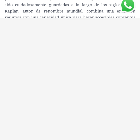
sido cuidadosamente guardadas a lo largo de los siglos. Aryeh
Kaplan, autor de renombre mundial, combina una erudición
rigurosa con una capacidad única para hacer accesibles conceptos
complejos. Kaplan, con una vasta formación en física y una
profunda inmersión en estudios rabínicos, ha sido un faro para
aquellos que buscan entender la Cábala de manera profunda y
auténtica. Sus escritos han inspirado a una generación de
estudiantes y practicantes, y su legado perdura a través de obras
que son consideradas esenciales en la literatura mística judía. En este
volumen, traducido por Eduardo Madirolas, se revelan técnicas de
meditación que abarcan desde la repetición de Nombres Divinos
hasta prácticas devocionales cotidianas, proporcionando al lector
herramientas para su propio viaje espiritual. Enfocado en la
autenticidad y la práctica, Meditación y Cábala no sólo informa, sino
que también invita a la transformación personal y el crecimiento
espiritual.
Editorial: OBELISCO