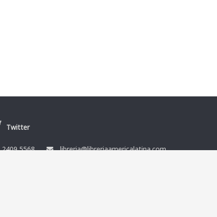
Twitter
/
2409 5568
libreria@libreriaamericalatina.com
nes
Ismael Muñoz y Cía Ltda. RUT 212864080014