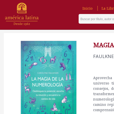
Inicio
La Libr
MAGIA
FAULKNE
Aprovecha 
universo t
consejos, d
transformen
numerologí
camino rep
comprensión