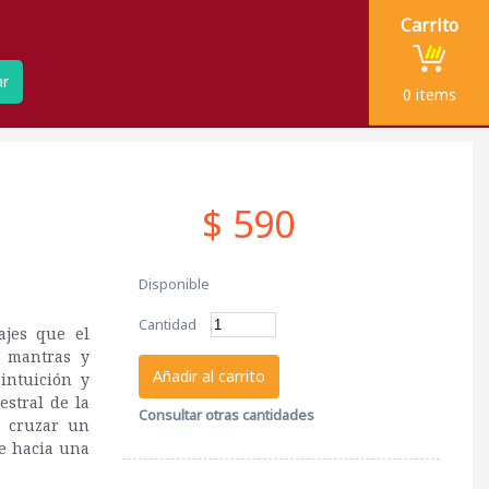
Carrito
ar
0
items
$ 590
Disponible
Cantidad
ajes que el
, mantras y
Añadir al carrito
 intuición y
estral de la
Consultar otras cantidades
a cruzar un
e hacia una