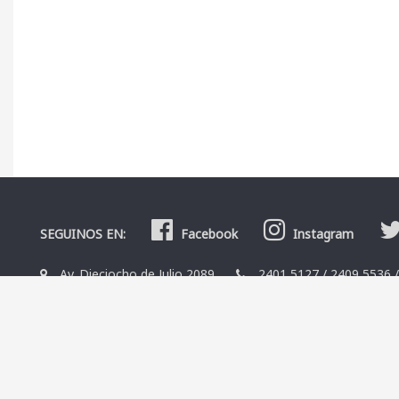
SEGUINOS EN:
Facebook
Instagram
Av. Dieciocho de Julio 2089
2401 5127
/
2409 5536
La Librería
Editoriales
Contacto
Términos y condicio