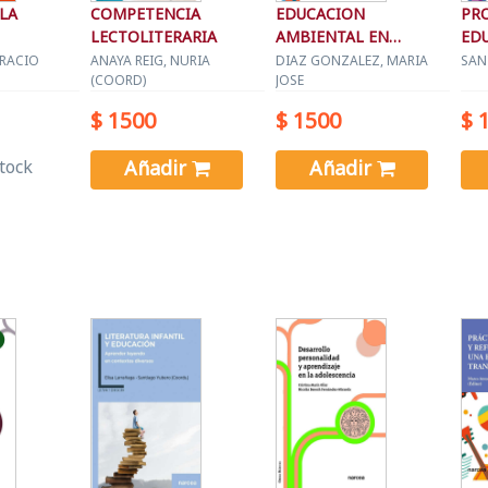
 LA
COMPETENCIA
EDUCACION
PR
LECTOLITERARIA
AMBIENTAL EN
ED
TIEMPOS DE
SEC
RACIO
ANAYA REIG, NURIA
DIAZ GONZALEZ, MARIA
SAN
(COORD)
JOSE
EMERGENCIA
$ 1500
$ 1500
$ 
tock
Añadir
Añadir