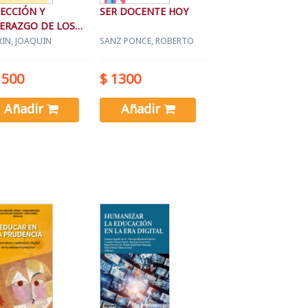
ECCIÓN Y
SER DOCENTE HOY
DERAZGO DE LOS
NTROS EDUCATIVOS
RIN, JOAQUIN
SANZ PONCE, ROBERTO
1500
$ 1300
Añadir
Añadir