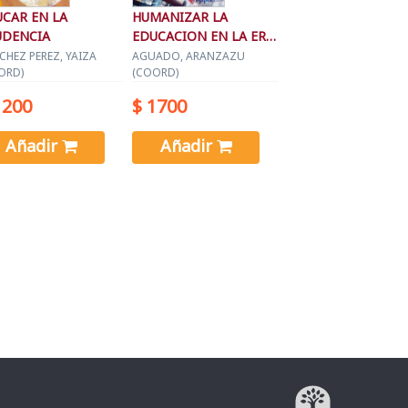
CAR EN LA
HUMANIZAR LA
UDENCIA
EDUCACION EN LA ERA
DIGITAL
CHEZ PEREZ, YAIZA
AGUADO, ARANZAZU
ORD)
(COORD)
1200
$ 1700
Añadir
Añadir