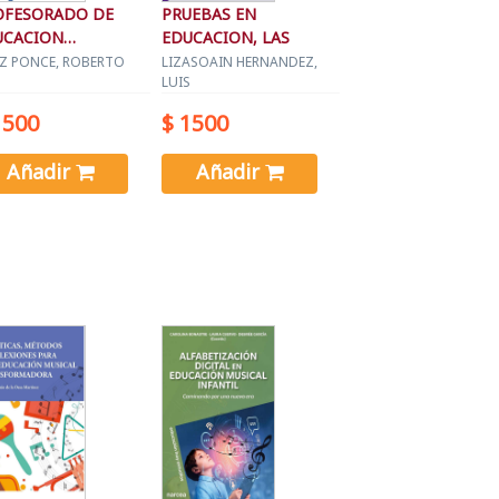
OFESORADO DE
PRUEBAS EN
UCACION
EDUCACION, LAS
UNDARIA, EL
Z PONCE, ROBERTO
LIZASOAIN HERNANDEZ,
LUIS
1500
$ 1500
Añadir
Añadir