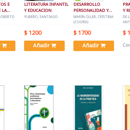
OS E
LITERATURA INFANTIL
DESARROLLO
PR
 LA
Y EDUCACION
PERSONALIDAD Y
Y R
APRENDIZAJE EN
EDU
ROBERTO
YUBERO, SANTIAGO
MARIN OLLER, CRISTINA
DE 
(COORD)
ANT
ADOLESC.
$ 1200
$ 1700
$ 
r
Añadir
Añadir
Con