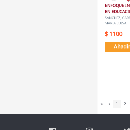
ENFOQUE I
EN EDUCAC
SANCHEZ, CARM
MARIA LUISA
$ 1100
Añadi
1
2