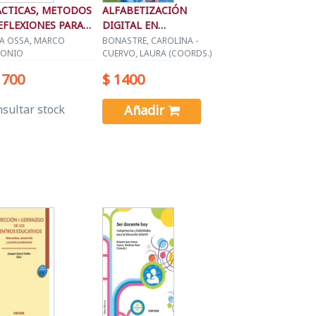
ACTICAS, METODOS
ALFABETIZACIÓN
EFLEXIONES PARA
DIGITAL EN
C. MUSICA
EDUCACION MUSICAL
LA OSSA, MARCO
BONASTRE, CAROLINA -
ONIO
CUERVO, LAURA (COORDS.)
INF.
1700
$ 1400
sultar stock
Añadir