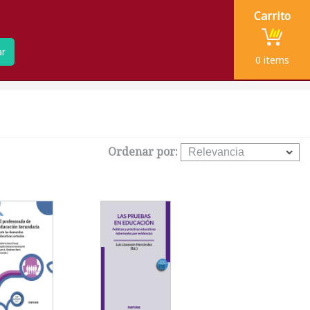
Carrito
ar
0
items
Ordenar por: