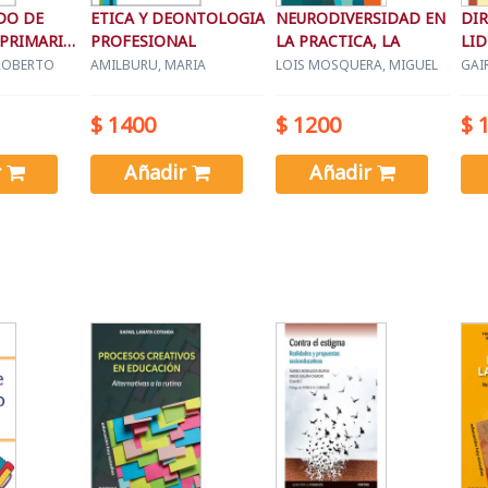
DO DE
ETICA Y DEONTOLOGIA
NEURODIVERSIDAD EN
DIR
PRIMARIA,
PROFESIONAL
LA PRACTICA, LA
LI
CE
ROBERTO
AMILBURU, MARIA
LOIS MOSQUERA, MIGUEL
GAI
$ 1400
$ 1200
$ 
r
Añadir
Añadir