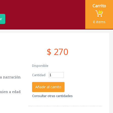
Carrito
ar
0
items
$ 270
Disponible
Cantidad
na narración
Añadir al carrito
quien a edad
Consultar otras cantidades