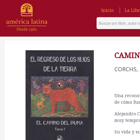
Inicio
La Libr
CAMIN
CORCHS,
Una reconst
de cómo fue
Alejandro C
muy tempran
Su vida y s