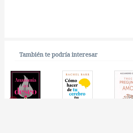
También te podría interesar
ANATOMIA DEL DESEO
COMO HACER DE TU
TRECE P
CEREBRO TU MEJOR
AMOR (B