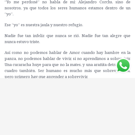
“Yo me perdoné” no habla de mí: Alejandro Corchs, sino de
nosotros, ya que todos los seres humanos estamos dentro de un
“yo”.
Ese “yo” es nuestra jaula y nuestro refugio.
Nadie fue tan infeliz que nunca se rió. Nadie fue tan alegre que
nunca estuvo triste.
Así como no podemos hablar de Amor cuando hay hambre en la
panza, no podemos hablar de vivir, si no aprendimos a sobrevivir.
Una cucaracha huye para que no la mates, y una arañita detrás de un
cuadro también. Ser humano es mucho más que sobrevivencia,
pero primero hay que aprender a sobrevivir.
Mi abuelo compraba canarios en la feria, y a mí de niño me
encantaba abrirles la jaula y liberarlos. Todos volaron al instante,
todos, hasta que llegó el gran canarito blanco. Cuando le abrí la
jaula, se escondió asustado contra los barrotes del fondo. Mi abuelo
observó mi desconcierto y me explicó: “Los otros canarios eran
libres y fueron cazados. Cuando les ofreciste la libertad otra vez, la
tomaron sin dudarlo. Él no. Él nació en una jaula, y por eso a lo que
más le teme es a la libertad”.