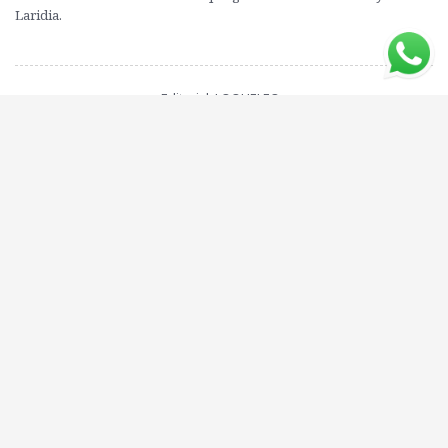
Laridia.
Editorial: LOQUELEO
ISBN: 9789974924437
Compartí este libro con tus amigos