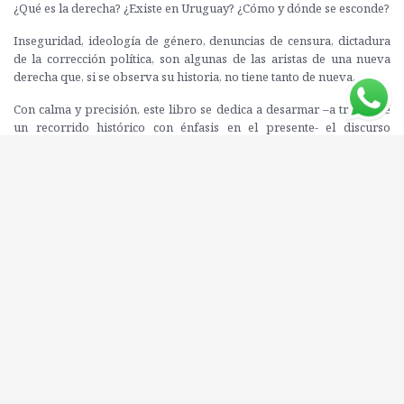
¿Qué es la derecha? ¿Existe en Uruguay? ¿Cómo y dónde se esconde?
Inseguridad, ideología de género, denuncias de censura, dictadura
de la corrección política, son algunas de las aristas de una nueva
derecha que, si se observa su historia, no tiene tanto de nueva.
Con calma y precisión, este libro se dedica a desarmar –a través de
un recorrido histórico con énfasis en el presente- el discurso
victimizado, políticamente incorrecto y desbocado de una fuerza
reaccionaria que en los últimos años tomó impulso y ganó el
autoestima suficiente para salir otra vez a la luz.
Editorial: ESTUARIO
ISBN: 9789974882782
Compartí este libro con tus amigos