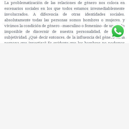
La problematización de las relaciones de género nos coloca en
escenarios sociales en los que todos estamos irremediablemente
involucrados. A diferencia de otras identidades sociales,
absolutamente todas las personas somos hombres o mujeres, y
vivimos la condición de género –masculino o femenino- de un modo
imposible de discernir de nuestra personalidad, de nuestra
subjetividad. ¿Qué decir entonces, de la influencia del género en la
persona que investiga? Es evidente que los hombres no podemos
tener acceso directo a la experiencia de vida de “la otra mitad” del
género humano históricamente sojuzgada por la mitad a la que
pertenecemos. En palabras de Simone de Beauvoir, “…nosotras
conocemos más intimamente que los hombres el mundo femenino
porque en él hundimos nuestras raíces; entendemos más fácilmente
lo que significa para un ser humano el hecho de ser mujer; y nos
preocupamos más por saberlo” (S. de Beauvoir 1970:32)
Editorial: NORDAN
ISBN: 9789974421417