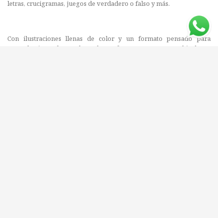
letras, crucigramas, juegos de verdadero o falso y más.
Con ilustraciones llenas de color y un formato pensado para
aprender jugando, es el regalo perfecto para pequeños hinchas y
para disfrutar en familia.
Editorial: PIKA
ISBN: 9789915938066
Compartí este libro con tus amigos