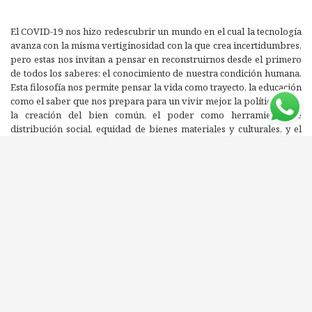
El COVID-19 nos hizo redescubrir un mundo en el cual la tecnología
avanza con la misma vertiginosidad con la que crea incertidumbres,
pero estas nos invitan a pensar en reconstruirnos desde el primero
de todos los saberes: el conocimiento de nuestra condición humana.
Esta filosofía nos permite pensar la vida como trayecto, la educación
como el saber que nos prepara para un vivir mejor, la política como
la creación del bien común, el poder como herramienta de
distribución social, equidad de bienes materiales y culturales, y el
Estado como organizador de una comunidad que garantice la
dignidad de los pueblos. En esta visión, “Liberar futuro” es una
responsabilidad que nos incluye como educadores y, después de
una pandemia, es un valor que debemos transmitir quienes hemos
decidido no instalarnos en la queja. Estas reflexiones son una nota
de color entre la filosofía, la política, el poder y la educación que
pretenden liberar las ataduras de los estereotipos de la educación
de prepandemia para ponderar todo lo que aprendimos a través de
los ensayos y errores en este momento histórico, y que nos
proponen la certeza de crecer aún más allá de nuestros deseos