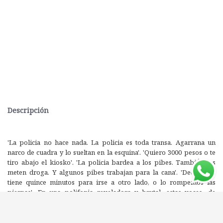
Descripción
'La policia no hace nada. La policia es toda transa. Agarrana un
narco de cuadra y lo sueltan en la esquina'. 'Quiero 3000 pesos o te
tiro abajo el kiosko'. 'La policia bardea a los pibes. TambiÉn les
meten droga. Y algunos pibes trabajan para la cana'. 'Decile que
tiene quince minutos para irse a otro lado, o lo rompemos las
piernas'. En una polifonia reveladora y brutal, estas voces -de
vecinos, de dealers, depolicias- se entremezclan en este libro para
reconstruir una escena inquietante: la colaboracion clandestina
entre los narcotraficantes y efectivos de las fuerzas de seguridad en