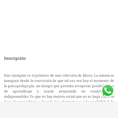
Descripción
Este ejemplar es el primero de una colección de libros. La misma se
inaugura desde la convicción de que tal vez sea hoy el momento de
la psicopedagogía, un tiempo que permita recuperar posibilidades
de aprendizaje y seguir avanzando en construcciones
indispensables. Es que no hay mejora social que no se haga sobre la
base de aprendizajes. Cuando las adaptaciones y la posibilidad de
aprender se ven perturbados se necesita la asistencia de la
psicopedagogía. Estamos en un momento en el que se requieren
acciones psicopedagógicas consistentes con las necesidades de