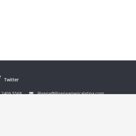
Twitter
/
2409 5568
libreria@libreriaamericalatina.com
nes
Ismael Muñoz y Cía Ltda. RUT 212864080014