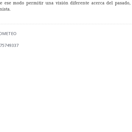
de ese modo permitir una visión diferente acerca del pasado,
nista.
PROMETEO
875749337