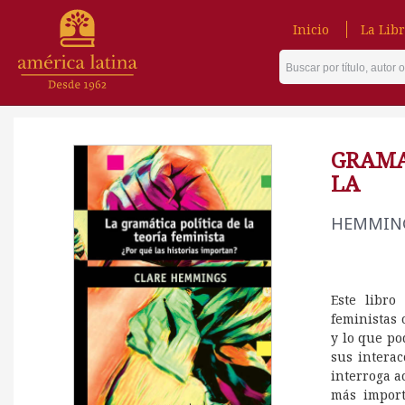
Inicio
La Libr
GRAMA
LA
HEMMING
Este libro
feministas 
y lo que po
sus interac
interroga a
más import