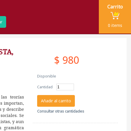
Carrito
ar
0
items
STA,
$ 980
Disponible
Cantidad
las teorías
Añadir al carrito
as importan,
s y describe
Consultar otras cantidades
sociales. Se
istas, y aun
u gramática