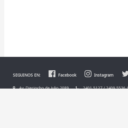
SEGUINOS EN:
Facebook
Instagram
Av. Dieciocho de Julio 2089
2401 5127
/
2409 5536
La Librería
Editoriales
Contacto
Términos y condicio