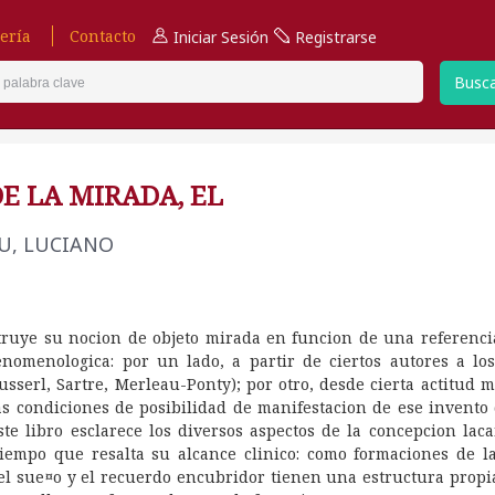
ería
Contacto
Iniciar Sesión
Registrarse
Busc
E LA MIRADA, EL
U, LUCIANO
truye su nocion de objeto mirada en funcion de una referencia
enomenologica: por un lado, a partir de ciertos autores a lo
sserl, Sartre, Merleau-Ponty); por otro, desde cierta actitud 
as condiciones de posibilidad de manifestacion de ese invento
Este libro esclarece los diversos aspectos de la concepcion lac
tiempo que resalta su alcance clinico: como formaciones de la
 el sue¤o y el recuerdo encubridor tienen una estructura propia