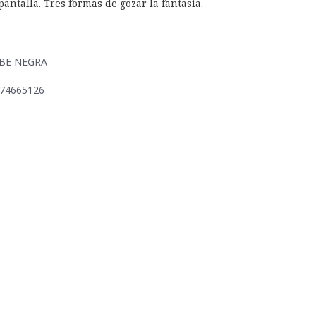
 pantalla. Tres formas de gozar la fantasia.
NUBE NEGRA
874665126