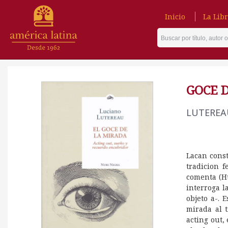
Inicio
La Libr
GOCE D
LUTEREA
Lacan cons
tradicion f
comenta (Hu
interroga l
objeto a-. 
mirada al 
acting out,