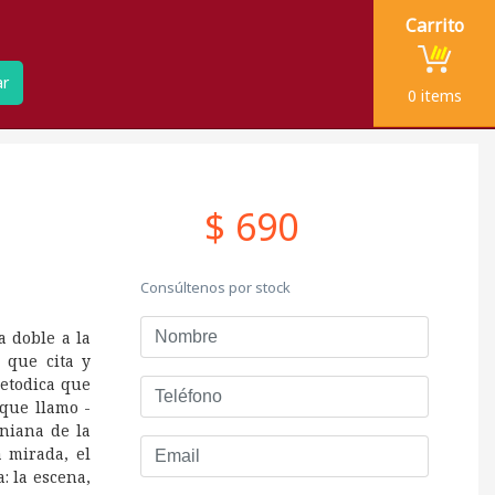
Carrito
ar
0
items
$ 690
Consúltenos por stock
Nombre
 doble a la
s que cita y
metodica que
Teléfono
 que llamo -
aniana de la
Email
 mirada, el
: la escena,