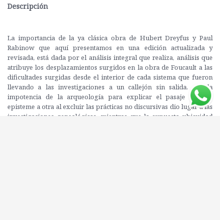
Descripción
La importancia de la ya clásica obra de Hubert Dreyfus y Paul
Rabinow que aquí presentamos en una edición actualizada y
revisada, está dada por el análisis integral que realiza, análisis que
atribuye los desplazamientos surgidos en la obra de Foucault a las
dificultades surgidas desde el interior de cada sistema que fueron
llevando a las investigaciones a un callejón sin salida. Así, la
impotencia de la arqueología para explicar el pasaje de una
episteme a otra al excluir las prácticas no discursivas dio lugar a las
investigaciones genealógicas, mientras que la supuesta ubicuidad
del poder convertido en una especie de principio metafísico en el
que el individuo, como una instancia derivada de procedimientos
externos y carente, por lo tanto, de libertad para llevar a cabo una
transformación de sí mismo fue el motivo del pasaje a las
investigaciones éticas. Sobre ellas se encontraba trabajando
Foucault al momento de la elaboración de este libro y fue por ese
motivo que los autores decidieron agregar no sólo un capítulo
dando cuenta de los cambios sufridos en El uso de los placeres y La
inquietud de sí, sino, además, incluir una entrevista al propio
Foucault, que pasaría a ser la fuente más importante para analizar el