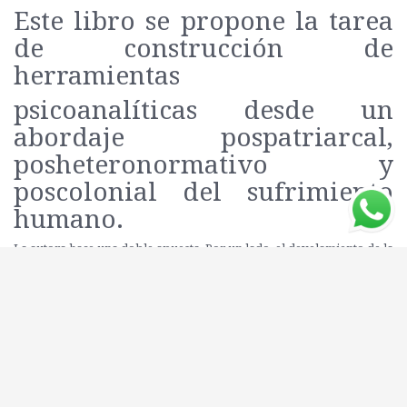
Este libro se propone la tarea
de construcción de
herramientas
psicoanalíticas desde un
abordaje pospatriarcal,
posheteronormativo y
poscolonial del sufrimiento
humano.
La autora hace una doble apuesta. Por un lado, el develamiento de la
visión patriarcal, heteronormativa y colonial subyacente a los
abordajes “clásicos” psicoanalíticos. Por el otro, los aportes de
instrumentos teórico-clínicos en la perspectiva de género y
psicoanálisis. A lo largo del libro da cuenta de los cambios en las
femineidades y masculinidades, las nuevas configuraciones
familiares y vinculares, las actuales formas de inserción laboral, los
nuevos ideales, los cambios en las modalidades de asunción de las
identidades de género y las formas de expresiones sexuales y