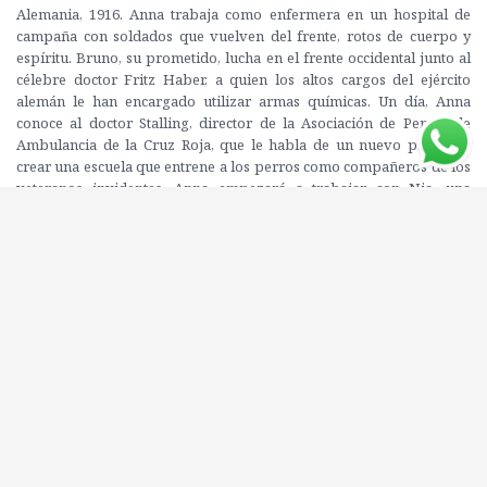
Alemania, 1916. Anna trabaja como enfermera en un hospital de
campaña con soldados que vuelven del frente, rotos de cuerpo y
espíritu. Bruno, su prometido, lucha en el frente occidental junto al
célebre doctor Fritz Haber, a quien los altos cargos del ejército
alemán le han encargado utilizar armas químicas. Un día, Anna
conoce al doctor Stalling, director de la Asociación de Perros de
Ambulancia de la Cruz Roja, que le habla de un nuevo proyecto:
crear una escuela que entrene a los perros como compañeros de los
veteranos invidentes. Anna empezará a trabajar con Nia, una
valiente hembra de pastor alemán que ha quedado herida y, cuando
conozca a Max, un joven de raíces judías que acaba de volver ciego
del campo de batalla, tendrá la oportunidad de devolverle las ganas
de vivir. Entre ellos se fraguará una preciosa amistad, pero la guerra
y sus consecuencias les tienen preparados otros planes.
Editorial: ESPASA CALPE
ISBN: 9789569973314