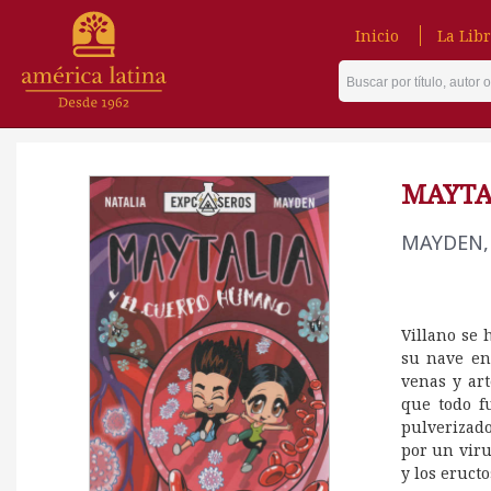
Inicio
La Libr
MAYTA
MAYDEN,
Villano se
su nave en
venas y art
que todo f
pulverizado
por un viru
y los eruct