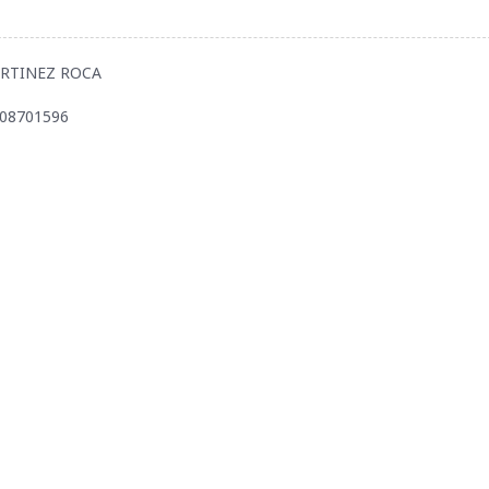
MARTINEZ ROCA
508701596