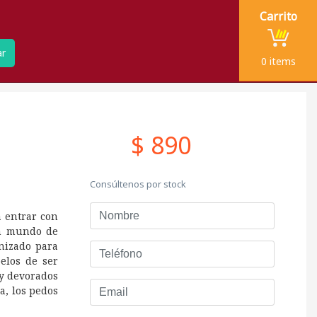
Carrito
ar
0
items
$ 890
Consúltenos por stock
Nombre
 entrar con
un mundo de
anizado para
Teléfono
elos de ser
 y devorados
Email
a, los pedos