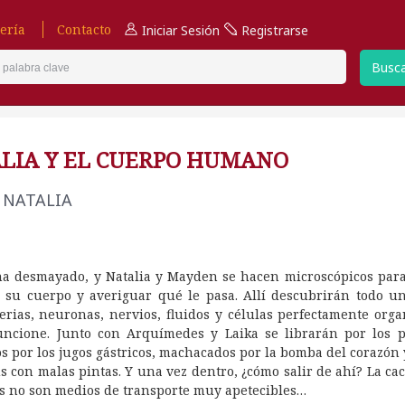
ería
Contacto
Iniciar Sesión
Registrarse
Busc
LIA Y EL CUERPO HUMANO
 NATALIA
 ha desmayado, y Natalia y Mayden se hacen microscópicos para
 su cuerpo y averiguar qué le pasa. Allí descubrirán todo 
erias, neuronas, nervios, fluidos y células perfectamente org
uncione. Junto con Arquímedes y Laika se librarán por los p
s por los jugos gástricos, machacados por la bomba del corazón
s con malas pintas. Y una vez dentro, ¿cómo salir de ahí? La cac
os no son medios de transporte muy apetecibles…