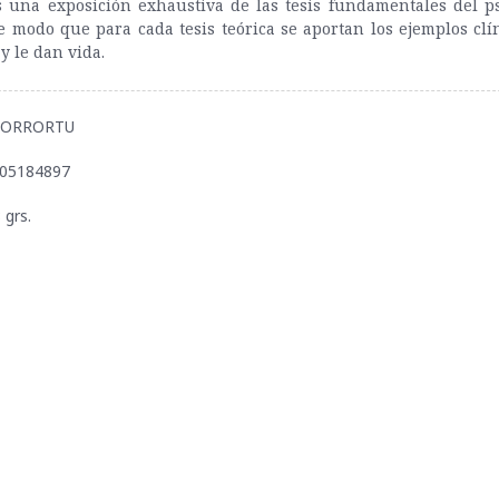
 una exposición exhaustiva de las tesis fundamentales del psi
e modo que para cada tesis teórica se aportan los ejemplos clí
y le dan vida.
AMORRORTU
505184897
 grs.