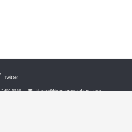
Twitter
/
2409 5568
libreria@libreriaamericalatina.com
nes
Ismael Muñoz y Cía Ltda. RUT 212864080014