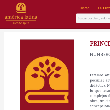
Inicio
La Libr
PRINCI
NUNBER
Estamos an
peculiar ar
didáctica. 
lo que aca
complejos d
obra, se ci
concepcion