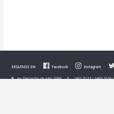
SEGUINOS EN:
Facebook
Instagram
Av. Dieciocho de Julio 2089
2401 5127
/
2409 5536
La Librería
Editoriales
Contacto
Términos y condicio