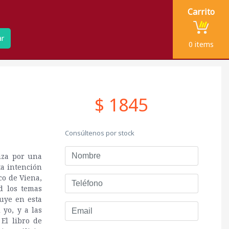
Carrito
ar
0
items
$ 1845
Consúltenos por stock
Nombre
iza por una
ta intención
co de Viena,
Teléfono
d los temas
luye en esta
Email
 yo, y a las
El libro de