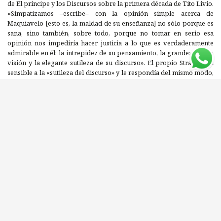
de El príncipe y los Discursos sobre la primera década de Tito Livio.
«Simpatizamos –escribe– con la opinión simple acerca de
Maquiavelo [esto es, la maldad de su enseñanza] no sólo porque es
sana, sino también, sobre todo, porque no tomar en serio esa
opinión nos impediría hacer justicia a lo que es verdaderamente
admirable en él: la intrepidez de su pensamiento, la grandeza de su
visión y la elegante sutileza de su discurso». El propio Strauss era
sensible a la «sutileza del discurso» y le respondía del mismo modo,
a la vez que se esforzaba por poner frente al lector el mensaje
transmitido por ese discurso. Pensamientos sobre Maquiavelo no es
un libro maquiaveliano, pero respeta el genio del autor florentino y
le demuestra su consideración al utilizar su astucia con elegancia y
contención. Esta crítica del fundador de la filosofía política moderna,
hecha por un prominente erudito del siglo XX, es un texto esencial
para los estudiosos de ambos autores.
Editorial: AMORRORTU
ISBN: 9789505182817