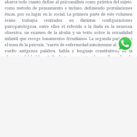
abarca todo cuanto define al psicoanálisis como práctica del sujeto,
como método de pensamiento e incluso, definiendo postulaciones
éticas, por su lugar en lo social. La primera parte de este volumen
reúne trabajos centrados en distintas configuraciones
psicopatológicas, entre ellos el referido a la duda en la neurosis
obsesiva, un examen de la abulia y un texto sobre la sexualidad
infantil que recoge basamentos freudianos. La segunda parte trata
el tema de la psicosis, "suerte de enfermedad autoinmune al haberse
vuelto antígenos palabra, habla y lenguaje constitutivos de la
alquimia del hablaser". En la tercera parte, desarrollos sobre la
participación del psicoanalista en instituciones de todo orden,
psiquiátricas, organizacionales o de empresa, exponen el postulado
del "ajuste colectivo de la resistencia" como única comunidad
humana posible. La cuarta y última parte está consagrada a Psy-
show, programa televisivo creado y realizado por Leclaire, que
alcanzó en su momento notables cifras de audiencia.
Editorial: AMORRORTU
ISBN: 9789505180899