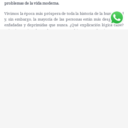
problemas de la vida moderna.
Vivimos la época más próspera de toda la historia de la humanidad
y, sin embargo, la mayoría de las personas están más desganadas,
enfadadas y deprimidas que nunca. ¿Qué explicación lógica cabe?
Más aún, ¿qué podemos hacer para cambiar esta tendencia?
Heying y Weinstein, pareja y biólogos evolutivos, nos explican que
nuestros males nacen de la disonancia entre el mundo moderno y
nuestros cerebros y cuerpos ancestrales. Hemos evolucionado para
vivir en clanes, pero en la actualidad la mayoría de la gente ni
siquiera conoce el nombre de sus vecinos. Hemos sobrevivido
gracias al sexo, y ahora ponemos en duda su misma existencia. La
educación, la alimentación o el sueño han obedecido siempre a
hábitos que han sobrevivido milenios y que ahora nos permitimos
alterar o cuestionar.
Guía del cazador-recolector para el siglo XXI
rompe con el discurso
políticamente correcto y nos ofrece principios claros y prácticos
para ayudarnos a tener una vida más feliz y próspera.