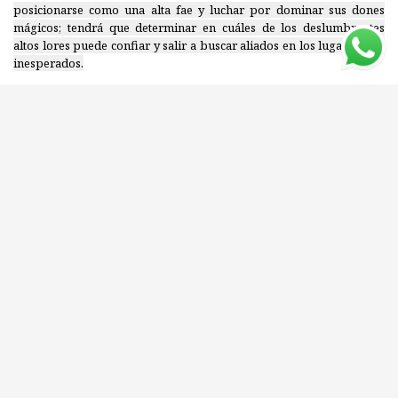
posicionarse como una alta fae y luchar por dominar sus dones
mágicos; tendrá que determinar en cuáles de los deslumbrantes
altos lores puede confiar y salir a buscar aliados en los lugares más
inesperados.
En este apasionante tercer volumen de la serie de
Una corte de rosas
y espinas
de la exitosísima autora Sarah J. Maas, la tierra se teñirá de
rojo mientras majestuosos ejércitos luchan por apoderarse del
único objeto que podría destruirlos a todos.
Editorial: PLANETA
ISBN: 9789504974598
Compartí este libro con tus amigos