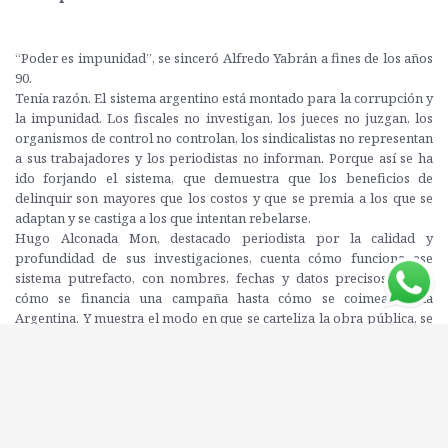
“Poder es impunidad”, se sinceró Alfredo Yabrán a fines de los años
90.
Tenía razón. El sistema argentino está montado para la corrupción y
la impunidad. Los fiscales no investigan, los jueces no juzgan, los
organismos de control no controlan, los sindicalistas no representan
a sus trabajadores y los periodistas no informan. Porque así se ha
ido forjando el sistema, que demuestra que los beneficios de
delinquir son mayores que los costos y que se premia a los que se
adaptan y se castiga a los que intentan rebelarse.
Hugo Alconada Mon, destacado periodista por la calidad y
profundidad de sus investigaciones, cuenta cómo funciona ese
sistema putrefacto, con nombres, fechas y datos precisos: desde
cómo se financia una campaña hasta cómo se coimea en la
Argentina. Y muestra el modo en que se carteliza la obra pública, se
compra el silencio de los medios de comunicación y cómo se lava
dinero en el país… hasta con milanesas a la napolitana.
¿Por qué habrían de querer cambiar el sistema aquellos que
acumulan poder espurio y fortunas ilícitas, y quedan impunes, sean
políticos, empresarios, jueces, periodistas, banqueros o
sindicalistas?, se pregunta Alconada Mon.