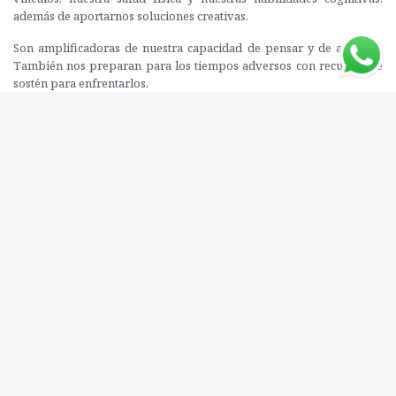
además de aportarnos soluciones creativas.
Son amplificadoras de nuestra capacidad de pensar y de accionar.
También nos preparan para los tiempos adversos con recursos de
sostén para enfrentarlos.
En este nuevo libro,
Bernardo Stamateas
nos presenta las
emociones que te ayudarán a transformar tu vida.
Editorial: VERGARA
ISBN: 9789501532494
Compartí este libro con tus amigos