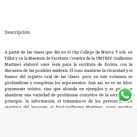
Descripción
A partir de las clases que dio en el City College de Nueva Y ork, en
Filba y en la Maestría de Escritura Creativa de la UNTREF, Guillermo
Martínez elaboró once tesis para la escritura de ficción, con la
discusión de las posibles antítesis. El tono mantiene la vivacidad y el
humor del registro oral de las clases, pero en este volumen se
profundizan y completan los argu-mentos. Aun así, no es un libro
puramente teórico, sino que abunda en ejemplos y se propone
alumbrar una variedad de problemas concretos de la escritura: el
principio, la información, el tratamien-to de los personajes, los
registros del lenguaje, el final.Guillermo Martínez, como escritor
que siempre ha reflexionado sobre la literatura, dispone el tablero
argumental como una invitación al lector y al futuro escritor, no sólo
para que contemplen el fascinante juego dialéctico de los distintos
puntos de vista, sino también para que puedan generar por sí