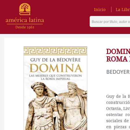
Inicio
La Libr
DOMIN
ROMA 
BEDOYERE
Guy de la B
construcció
Octavia, Li
ostentar r
sociales de
en piezas 