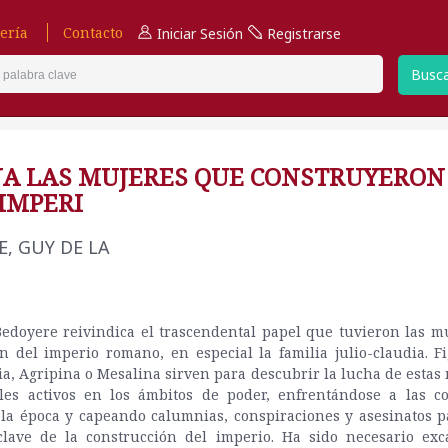
ería
Contacto
Iniciar Sesión
Registrarse
Busc
A LAS MUJERES QUE CONSTRUYERON
IMPERI
, GUY DE LA
edoyere reivindica el trascendental papel que tuvieron las m
n del imperio romano, en especial la familia julio-claudia. 
via, Agripina o Mesalina sirven para descubrir la lucha de estas
oles activos en los ámbitos de poder, enfrentándose a las c
 la época y capeando calumnias, conspiraciones y asesinatos p
clave de la construcción del imperio. Ha sido necesario exc