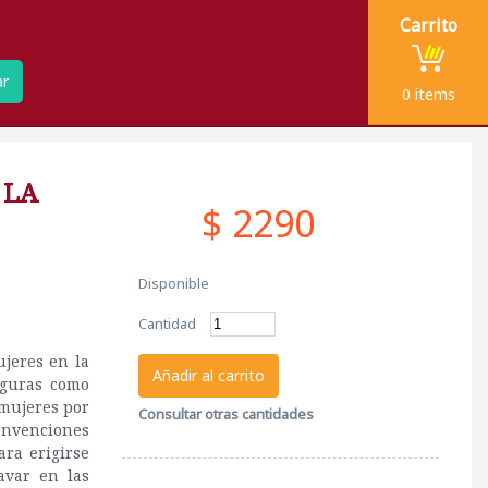
Carrito
ar
0
items
 LA
$ 2290
Disponible
Cantidad
ujeres en la
Añadir al carrito
Figuras como
 mujeres por
Consultar otras cantidades
onvenciones
ara erigirse
avar en las