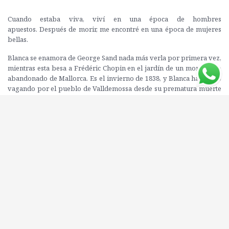
Cuando estaba viva, viví en una época de hombres
apuestos. Después de morir, me encontré en una época de mujeres
bellas.
Blanca se enamora de George Sand nada más verla por primera vez,
mientras esta besa a Frédéric Chopin en el jardín de un monasterio
abandonado de Mallorca. Es el invierno de 1838, y Blanca ha estado
vagando por el pueblo de Valldemossa desde su prematura muerte
hace cientos de años; y, durante todo ese tiempo, no ha conocido a
nadie como George, esa impresionante mujer que va vestida como
un hombre. Sin embargo, la gente del pueblo está más asustada que
encantada, y no tardan en empezar a sospechar: del atuendo de
George, de lo extraña que es la pareja, de la tos persistente y
alarmante de Chopin, y de qué es exactamente lo que han ido a hacer
allí.
De la pluma de la aclamada autora Nell Stevens, esta es una novela
debut exquisita y atrevida sobre la creatividad, la añoranza y el
romper con las convenciones. Historia de amor, cuento de fantasmas
y novela histórica a partes iguales, En resumen, una vida
maravillosa es una historia sobre el eterno misterio del amor,