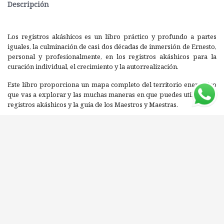
Descripción
Los registros akáshicos es un libro práctico y profundo a partes
iguales, la culminación de casi dos décadas de inmersión de Ernesto,
personal y profesionalmente, en los registros akáshicos para la
curación individual, el crecimiento y la autorrealización.
Este libro proporciona un mapa completo del territorio energético
que vas a explorar y las muchas maneras en que puedes utilizar los
registros akáshicos y la guía de los Maestros y Maestras.
Al experimentar los registros akáshicos:
• Aprenderás una oración sagrada que tiene el potencial de cambiar
tu vida para siempre.
• Crearás una relación profunda y significativa con los Señores del
Akasha.
• Serás capaz de sanar el pasado y el presente, y moverte con
facilidad, gracia e inspiración hacia tu futuro.