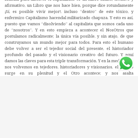
afirmativo, un Libro que nos hace bien, porque dice rotundamente
¡Sí, es posible vivir mejor!, incluso “dentro” de este tóxico, y
enfermizo Capitalismo hacendal militarizado chapuza. Y esto es así,
puesto que vamos “disolviendo” al capitalista que somos cada uno
de “nosotros”. Y en esto empieza a acontecer el NosOtros que
postulamos radicalmente; la única vía posible, y sin atajo, de que
construyamos un mundo mejor para todos. Para esto el humano
debe volver a ser el tejedor social del presente, el historiador
profundo del pasado y el visionario creativo del futuro. Y aquí
damos las claves para esta triple transformación. Y en la medida que
nos volvemos en tejedores, historiadores y visionarios, el mundo
surge en su plenitud y el Otro acontece; y nos asalta
constitutivamente a cada uno de “nosotros” desde lo más profundo
de lo que somos. Y así nos volvemos en “transvaloradores” de esos
valores nihilistas del Capitalismo. Como transvaloradores, así como
un Neo volando en The Matrix, nos volvemos artistas-políticos de la
ciudad. Entre todos NosOtros vamos “co-diseñando” nuestra pólis y
en esta experiencia le damos la mano a los artistas como los
verdaderos revolucionarios en la materialidad misma de nuestro
cuerpo y de nuestro Planeta. Y así en estas lógicas de la sensación
estética se levantan las lógicas de la mediación política; y el “Anillo
de Gollum” pasa al “Anillo del NosOtros” y las lógicas de la