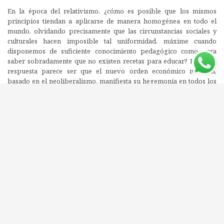
En la época del relativismo, ¿cómo es posible que los mismos
principios tiendan a aplicarse de manera homogénea en todo el
mundo, olvidando precisamente que las circunstancias sociales y
culturales hacen imposible tal uniformidad, máxime cuando
disponemos de suficiente conocimiento pedagógico como para
saber sobradamente que no existen recetas para educar? La única
respuesta parece ser que el nuevo orden económico mundial,
basado en el neoliberalismo, manifiesta su hegemonía en todos los
ámbitos sociales, requiriendo una educación que forme en aquellos
aspectos que las corporaciones multinacionales necesitan, y que al
tiempo convierta el sistema educativo en parte del mundo de los
negocios del que es posible obtener beneficios económicos. En
donde así se consiga, se dice que es de «calidad». De este modo, la
lógica neoliberal perfila no sólo el ámbito económico, sino también
el político, el educativo y el cultural.
Editorial: AKAL
ISBN: 9788446029410