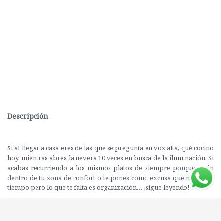
Descripción
Si al llegar a casa eres de las que se pregunta en voz alta, qué cocino
hoy, mientras abres la nevera 10 veces en busca de la iluminación. Si
acabas recurriendo a los mismos platos de siempre porque están
dentro de tu zona de confort o te pones como excusa que no tienes
tiempo pero lo que te falta es organización… ¡sigue leyendo!
Al año tiramos de media 33kg de comida por persona por no saber
aprovecharla bien y solemos pasar 1h de nuestro día en la cocina. ¿Y