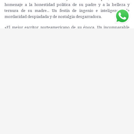
homenaje a la honestidad política de su padre y a la belleza y
ternura de su madre... Un festín de ingenio e inteligencia, de
mordacidad despiadada y de nostalgia desgarradora.
«El mejor escritor norteamericano de su época. Un incomparable
destilador de lo inefable» (John Updike).
Editorial: ANAGRAMA
ISBN: 9788433960184
Compartí este libro con tus amigos