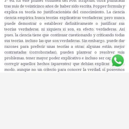
3ª ed. En este primer volumen del Post Scriptum, obra publicada
tras más de veinticinco años de haber sido escrita, Popper formula y
explica su teoría no justificacionista del conocimiento. La ciencia
ciencia empírica busca teorías explicativas verdaderas; pero nunca
puede demostrar o establecer definitivamente o justificar sus
teorías verdaderas, ni siquiera si son, en efecto, verdaderas. Así
pues, la ciencia tiene que continuar cuestionando y criticando todas
sus teorías, incluso las que son verdaderas. Sin embargo, puede dar
razones para preferir unas teorías a otras; algunas están, mejor
contrastadas (corroboradas), pueden plantear o resolver más
problemas, tener mayor poder explicativo e incluso ser capaces de
corregir aquellos hechos (aparentes) que debían explicar. De este
modo, aunque no un criterio para conocer la verdad, sí poseemos
algo parecido a un criterio sobre el progreso de nuestras teorías;
del progreso hacia la verdad y hacia explicaciones teóricas más
profundas y eficaces. Popper sustituye el objetivo realista de
someterlas a la crítica empírica más severa que nuestro ingenio
pueda idear. Contrastar una teoría no consiste sólo en
observar, sino en realizar intentos ingeniosos de encontrar sus
puntos débiles, los puntos en los que la teoría puede ser deficiente,
los problemas que puede ser incapaz de resolver.