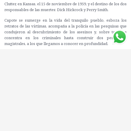
Clutter, en Kansas, el 15 de noviembre de 1959, y el destino de los dos
responsables de las muertes: Dick Hickcock y Perry Smith.
Capote se sumerge en la vida del tranquilo pueblo, esboza los
retratos de las víctimas, acompaña a la policía en las pesquisas que
condujeron al descubrimiento de los asesinos y, sobre todo, se
concentra en los criminales hasta construir dos personajes
magistrales, a los que llegamos a conocer en profundidad.
Una novela sobre la violencia y la locura que, a cincuenta años de su
primera aparición, se lee como si hubiera sido escrita ayer. Esta
edición especial permite acercar a más lectores a uno de los textos
fundamentales del Nuevo Periodismo y uno de los ejemplos más
acabados de la non fiction.
Editorial: LUMEN
ISBN: 9788426444332