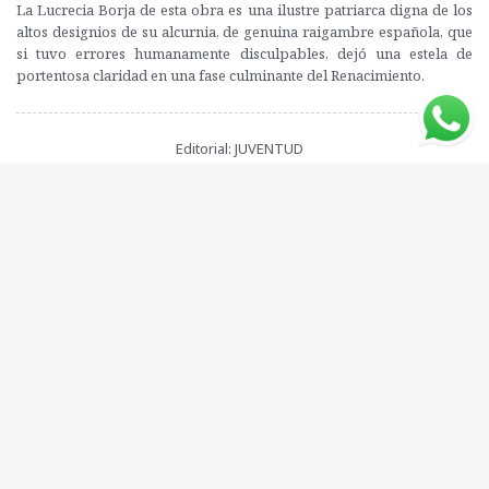
La Lucrecia Borja de esta obra es una ilustre patriarca digna de los
altos designios de su alcurnia, de genuina raigambre española, que
si tuvo errores humanamente disculpables, dejó una estela de
portentosa claridad en una fase culminante del Renacimiento.
Editorial: JUVENTUD
ISBN: 9788426132512
Peso: 248 grs.
Compartí este libro con tus amigos