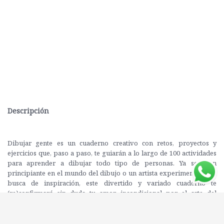
Descripción
Dibujar gente es un cuaderno creativo con retos, proyectos y
ejercicios que, paso a paso, te guiarán a lo largo de 100 actividades
para aprender a dibujar todo tipo de personas. Ya seas un
principiante en el mundo del dibujo o un artista experimentado en
busca de inspiración, este divertido y variado cuaderno te
(re)confirmará sin duda tu amor incondicional por el arte del
dibujo. Las sencillas y eficaces técnicas de Viktorija Semjonova, así
como sus consejos y orientaciones, te permitirán avanzar y
perfeccionar tus dibujos de modo que puedas abarcar todo el