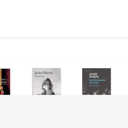
URA Y
BERTA ISLA
LECCION PASADA DE
MA
MODA