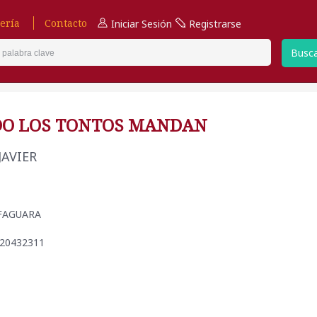
ería
Contacto
Iniciar Sesión
Registrarse
Busc
O LOS TONTOS MANDAN
JAVIER
ALFAGUARA
420432311