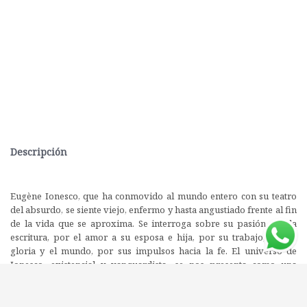
Descripción
Eugène Ionesco, que ha conmovido al mundo entero con su teatro
del absurdo, se siente viejo, enfermo y hasta angustiado frente al fin
de la vida que se aproxima. Se interroga sobre su pasión por la
escritura, por el amor a su esposa e hija, por su trabajo, por la
gloria y el mundo, por sus impulsos hacia la fe. El universo de
Ionesco, existencial y vanguardista, se nos presenta como una
búsqueda intermitente, llena de inquietudes, que le ayuda a
profundizar, con una crueldad salvaje en la que no falta un humor
terrible, en el análisis de un artista que sigue buscando sin pausa su