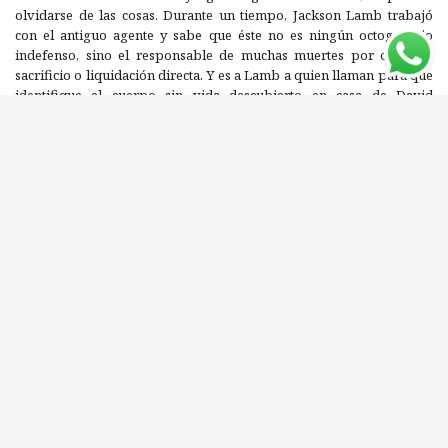
olvidarse de las cosas. Durante un tiempo, Jackson Lamb trabajó
con el antiguo agente y sabe que éste no es ningún octogenario
indefenso, sino el responsable de muchas muertes por omisión,
sacrificio o liquidación directa. Y es a Lamb a quien llaman para que
identifique el cuerpo sin vida descubierto en casa de David
Cartwright, mientras una bomba ha estallado en un centro comercial
y los caballos lentos de la Casa de la Ciénaga deben actuar antes de
que todo se agrave.
Editorial: SALAMANDRA
ISBN: 9788418681202
Compartí este libro con tus amigos